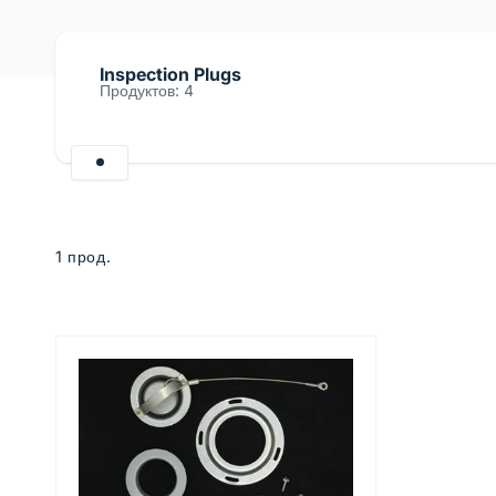
Inspection Plugs
Продуктов: 4
Skip to
product
grid
1 прод.