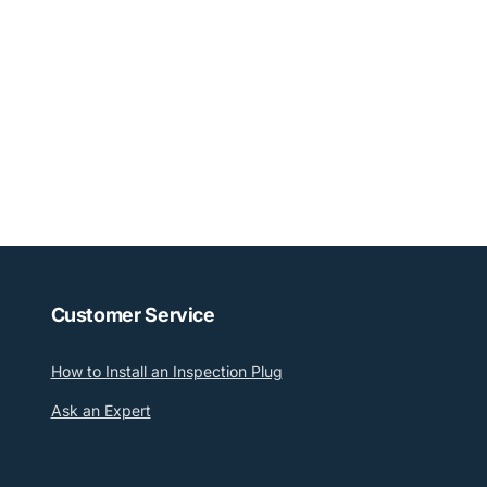
к
а
:
Customer Service
How to Install an Inspection Plug
Ask an Expert