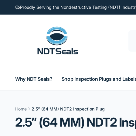
Перейти
к
Proudly Serving the Nondestructive Testing (NDT) Industr
контенту
Why NDT Seals?
Shop Inspection Plugs and Label
Home
2.5” (64 MM) NDT2 Inspection Plug
2.5” (64 MM) NDT2 Ins