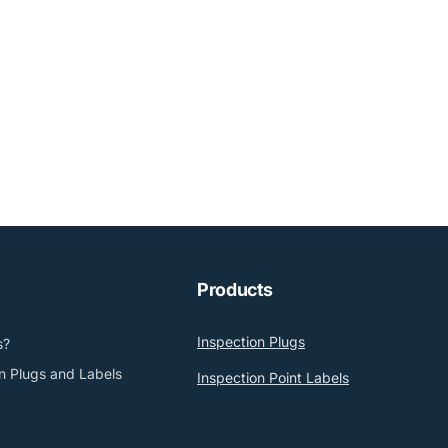
Products
Inspection Plugs
s?
n Plugs and Labels
Inspection Point Labels