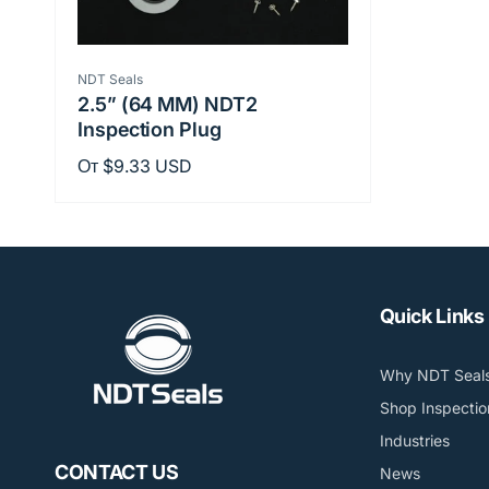
Продавец:
NDT Seals
2.5” (64 MM) NDT2
Inspection Plug
Обычная
От $9.33 USD
цена
Quick Links
Why NDT Seal
Shop Inspectio
Industries
CONTACT US
News