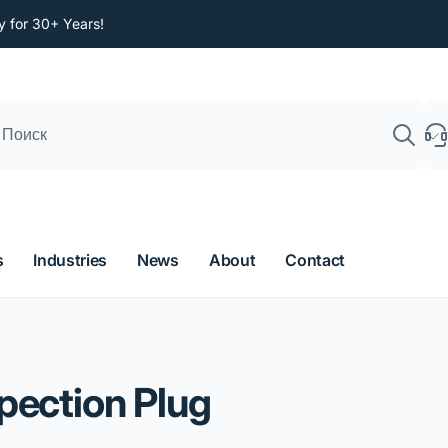
y for 30+ Years!
По
s
Industries
News
About
Contact
pection Plug